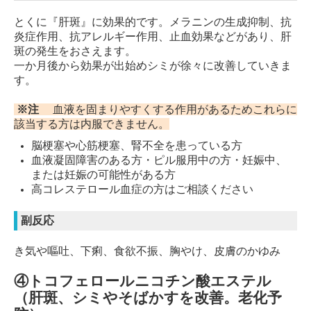
とくに『肝斑』に効果的です。メラニンの生成抑制、抗
炎症作用、抗アレルギー作用、止血効果などがあり、肝
斑の発生をおさえます。
一か月後から効果が出始めシミが徐々に改善していきま
す。
※注
血液を固まりやすくする作用があるためこれらに
該当する方は内服できません。
脳梗塞や心筋梗塞、腎不全を患っている方
血液凝固障害のある方・ピル服用中の方・妊娠中、
または妊娠の可能性がある方
高コレステロール血症の方はご相談ください
副反応
き気や嘔吐、下痢、食欲不振、胸やけ、皮膚のかゆみ
④トコフェロールニコチン酸エステル
（肝斑、シミやそばかすを改善。老化予