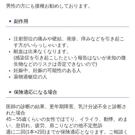
男性の方にも接種お勧めしております。
副作用
注射部位の痛みや硬結、発疹、痒みなどを引き起こ
す方がいらっしゃいます。
献血は出来なくなります。
(感染症を引き起こしたという報告はないが未知の微
生物などのリスクは否定できないので)
妊娠中、妊娠の可能性のある人
薬物過敏症の人
保険適応になる場合
医師の診断の結果、更年期障害、乳汁分泌不全と診断さ
れた場合
45～55歳くらいの女性でほてり、イライラ、動悸、めま
い、息切れ、疲労、肩こりなどの他不定愁訴
週に二回(1本×2回)までが保険適応となります。ご相談く