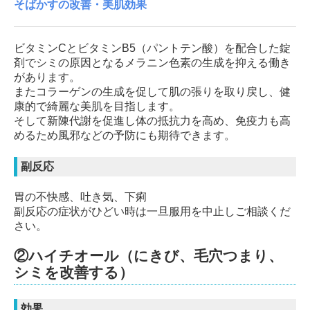
そばかすの改善・美肌効果
ビタミンCとビタミンB5（パントテン酸）を配合した錠
剤でシミの原因となるメラニン色素の生成を抑える働き
があります。
またコラーゲンの生成を促して肌の張りを取り戻し、健
康的で綺麗な美肌を目指します。
そして新陳代謝を促進し体の抵抗力を高め、免疫力も高
めるため風邪などの予防にも期待できます。
副反応
胃の不快感、吐き気、下痢
副反応の症状がひどい時は一旦服用を中止しご相談くだ
さい。
②ハイチオール（にきび、毛穴つまり、
シミを改善する）
効果