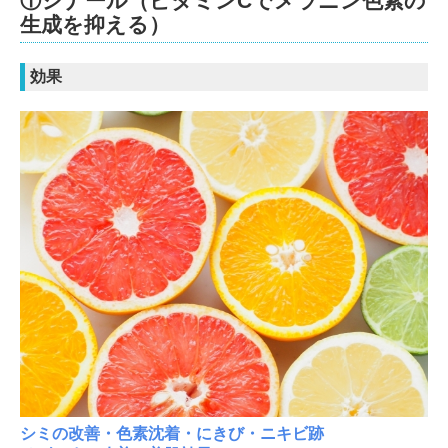
①シナール（ビタミンCでメラニン色素の
生成を抑える）
効果
シミの改善・色素沈着・にきび・ニキビ跡