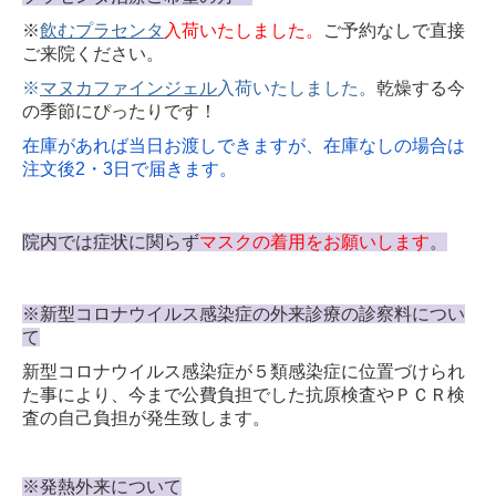
※
飲むプラセンタ
入荷いた
しました。
ご予約なしで直接
ご来院ください。
※
マヌカファインジェル
入荷いたしました。
乾燥する今
の季節にぴったりです！
在庫があれば当日お渡しできますが、在庫なしの場合は
注文後2・3日で届きます。
院内では症状に
関らず
マスクの着用をお願いします
。
※新型コロナウイルス感染症の外来診療の診察料につい
て
新型コロナウイルス感染症が５類感染症に位置づけられ
た事により、今まで公費負担でした抗原検査やＰＣＲ検
査の自己負担が発生致します。
※発熱外来について