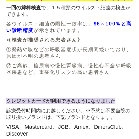
一回の綿棒検査
で、１５種類のウイルス・細菌の検査が
できます。
各ウイルス・細菌の陽性一致率は、
96～100％と高
い診断精度
が示されています。
≪検査が推奨される患者さん》
①発熱や咳などの呼吸器症状が長期間続いており、
原因が不明の患者さん
②ご高齢、糖尿病や慢性腎臓病、慢性心不全や呼吸
器疾患など、重症化リスクの高い患者さん
クレジットカードが利用できるようになりました
診療受付時間内にお越しください。※予約は不要当院の
取り扱いブランドは、下記ブランドとなります。
VISA、Mastercard、JCB、Amex、Diner
sClub、
Discover